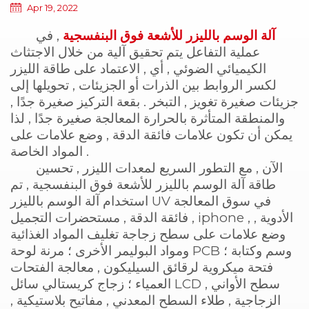
Apr 19, 2022
آلة الوسم بالليزر للأشعة فوق البنفسجية
, في
عملية التفاعل يتم تحقيق آلية من خلال الاجتثاث
الكيميائي الضوئي , أي , الاعتماد على طاقة الليزر
لكسر الروابط بين الذرات أو الجزيئات , تحويلها إلى
جزيئات صغيرة تغويز , التبخر . بقعة التركيز صغيرة جدًا ,
والمنطقة المتأثرة بالحرارة المعالجة صغيرة جدًا , لذا
يمكن أن تكون علامات فائقة الدقة , وضع علامات على
المواد الخاصة .
الآن , مع التطور السريع لمعدات الليزر , تحسين
طاقة آلة الوسم بالليزر للأشعة فوق البنفسجية , تم
استخدام آلة الوسم بالليزر UV في سوق المعالجة
فائقة الدقة , مستحضرات التجميل , iphone , الأدوية ,
وضع علامات على سطح زجاجة تغليف المواد الغذائية
ومواد البوليمر الأخرى ؛ مرنة لوحة PCB وسم وكتابة ؛
فتحة ميكروية لرقائق السيليكون , معالجة الفتحات
العمياء ؛ زجاج كريستالي سائل LCD , سطح الأواني
الزجاجية , طلاء السطح المعدني , مفاتيح بلاستيكية ,