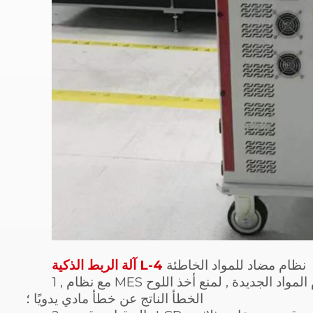
نظام مضاد للمواد الخاطئة
آلة الربط الذكية L-4
1 , مع نظام MES لرسو السفن , حزام المواد القديم ومقارنة الكود الشريطي لحزام المواد الجديدة , لمنع أخذ اللوح
الخطأ الناتج عن خطأ مادي يدويًا ؛