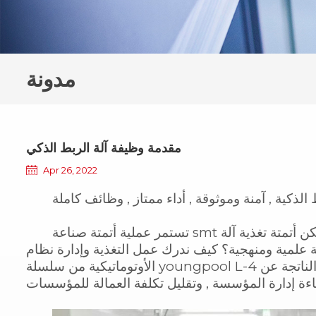
مدونة
مقدمة وظيفة آلة الربط الذكي
Apr 26, 2022
لذكية , آمنة وموثوقة , أداء ممتاز , وظائف كاملة
تستمر عملية أتمتة صناعة smt في التطور , ولكن أتمتة تغذية آلة SMT ظلت راكدة . كيف يمكن إدارة المواد
منهجية؟ كيف ندرك عمل التغذية وإدارة نظام MES للعملاء؟ ظهرت آلة الربط
الأوتوماتيكية من سلسلة youngpool L-4 إلى حيز الوجود , وهي ملتزمة بمساعدة العملاء على تقليل العيوب الناتجة عن