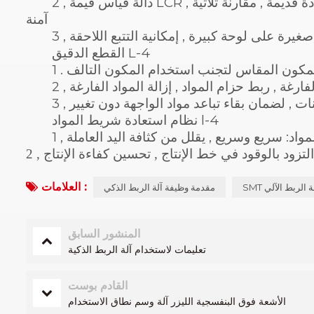
2 , دالة قياس قيمة LCR , تحمل قيمة مقاومة المكون المقاسة , مادة جديدة , مادة قديمة , مقارنة ثلاثية MES , لتكون
آمنة
غيرة على لوحة كبيرة , إمكانية التتبع اللاحقة
القطع الدقيق L-4
 والمكون المقاس لتجنب استخدام المكون التالف
د الفارغة , ربط حزام المواد , إزالة المواد الفارغة
كونات , لضمان بقاء تباعد مواد الواجهة دون تغيير
نظام استعادة شريط المواد l-4
 للمواد: سريع وسريع , يقلل من كثافة اليد العاملة
 التزود بالوقود في خط الإنتاج , تحسين كفاءة الإنتاج
العلامات :
S آلة الربط الآلي
مقدمة وظيفة آلة الربط الذكي
المنشور السابق
تعليمات لاستخدام آلة الربط الذكية
القادم بوست
الأشعة فوق البنفسجية الليزر آلة وسم نطاق الاستخدام