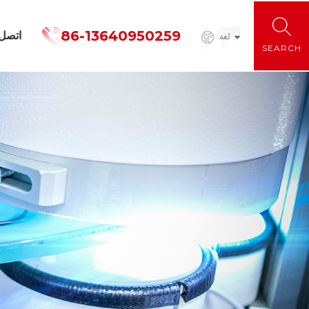
86-13640950259
اتصل
لغة