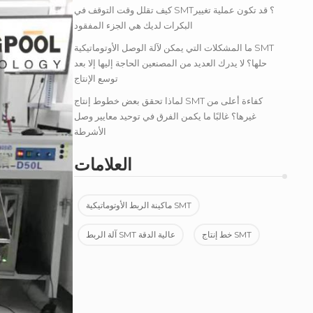
كيف تقلل وقت التوقف في SMT؟ قد تكون عملية تغيير
البكرات لديك هي الجزء المفقود
ما المشكلات التي يمكن لآلة الوصل الأوتوماتيكية SMT
حلها؟ لا يدرك العديد من المصنعين الحاجة إليها إلا بعد
توسع الإنتاج
لماذا تحقق بعض خطوط إنتاج SMT كفاءة أعلى من
غيرها؟ غالبًا ما يكمن الفرق في توحيد معايير وصل
الأشرطة
العلامات
ماكينة الربط الأوتوماتيكية SMT
خط إنتاج SMT
آلة الربط SMT عالية الدقة