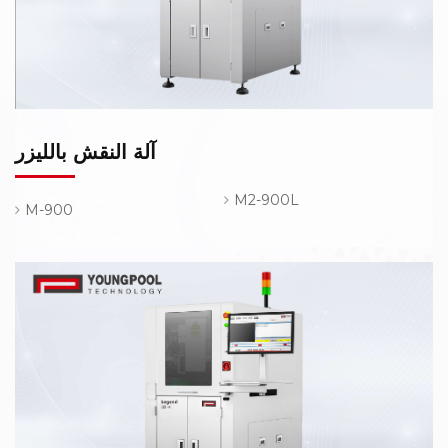
آلة النقش بالليزر
M2-900L
M-900