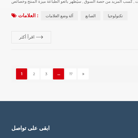
تجات , كسب المزيد من حصة السوق , سيُظهر بائعو الطباعة ميزة المنتج وخصائص
العلامة التجارية الخاصة بهم . أجهزة النقش بالليزر الآلة بسيطة نسبيًا , تشت...
العلامات :
تكنولوجيا
الصانع
آلة وضع العلامات
اقرأ أكثر
1
2
3
...
17
ابقى على تواصل