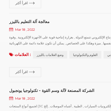
اقرأ أكثر
معالجة آلة التعليم بالليزر
Mar 18 , 2022
ج الإلكتروني تتمتع الدولة , بغزارة إنتاجية قوية على الأجهزة الإلكترونية , وقوة
على نفسها , ميزة وهكذا على الخصائص , يمكن أن تكون علامة دائمة على الكهربائية
والإلكترونية , آلة الوسم بالليزر سيتم استخدامها على نطاق واسع ...
العلامات :
وني
العلوم والتكنولوجيا
وضع العلامات بالليزر
اقرأ أكثر
الشركة المصنعة لآلة وسم القوة - تكنولوجيا يونجبول
Mar 18 , 2022
لجميع أنواع المنتجات (3C صناعة الهواتف المحمولة , إلكترونيات السيارات , الطبية , أشباه الموصلات , إلخ) لمؤسسة معالجة الإنتاج , ترغب في شراء برامج تعريف أجهزة التعريف