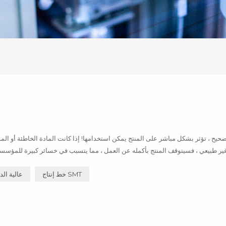
كيفية استخدام التكنولوجيا العالية والجديدة للمؤسسة حول آلة SMT مواد كفاءة العمل ل...
خط إنتاج SMT
آلة الربط SMT عالية 