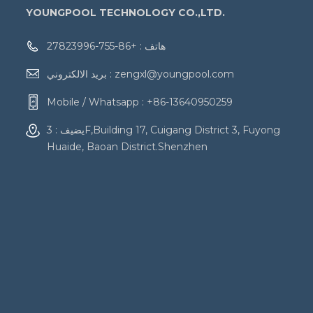
YOUNGPOOL TECHNOLOGY CO.,LTD.
هاتف :
+86-755-27823996
zengxl@youngpool.com
بريد الالكتروني :
Mobile / Whatsapp :
+86-13640950259
يضيف : 3F,Building 17, Cuigang District 3, Fuyong
Huaide, Baoan District.Shenzhen