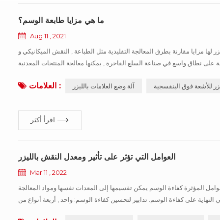
ما هي مزايا طابعة الوسم؟
Aug 11 , 2021
 بطرق المعالجة التقليدية مثل الطباعة , النقش الميكانيكي و edm . المعدات لا تحتاج إلى صيانة , خالية من الضبط ,
 على نطاق واسع في صناعة السلع الفاخرة , يمكنها معالجة المنتجات المعدنية
مثل الحديد , النحاس , الفولاذ المقاوم للصدأ , سبائك , الألومنيوم , ...
العلامات :
يزر للأشعة فوق البنفسجية
آلة وضع العلامات بالليزر
اقرأ أكثر
العوامل التي تؤثر على تأثير ومعدل النقش بالليزر
Mar 11 , 2022
 , العوامل المؤثرة كفاءة الوسم يمكن تقسيمها إلى المعدات نفسها ومواد المعالجة
 في النهاية على كفاءة الوسم. تدابير لتحسين كفاءة الوسم: واحد , أربعة أنواع من
الحشو تختار الأنسب ؛ 1 , الملء ثنائي الاتجاه: كفاءة ا...