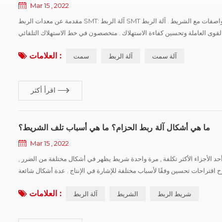
Mar 15 , 2022
مقدمة عن معدات الربط SMT: آلة الربط SMT يمكن أن تكتشف تلقائيًا موضع , القطع , وتوصيل بكرتين من نفس المواصفات مع الشريط . آلة الربط SMT سهلة التشغيل ,
 كفاءة الاستهلاك . متخصصون في خط الاستهلاك التلقائي SMT للتزود بالوقود السريع بدون توقف . المعلمات التقنية آلة
العلامات :
آلة سمت
آلة الربط
سمت
اقرأ أكثر
ما هي أشكال آلة ربط الحزام؟ ما هي أسباب تلف الشريط؟
Mar 15 , 2022
ا أحد الأجزاء الأكثر تكلفة , مرة واحدة شريط يظهر في أشكال مختلفة من الضرر ,
 اقتراحات تحسين وفقًا لأسباب مختلفة للإشارة في الإنتاج . عدة أشكال شائعة
لتلف الشريط: البلى العادي للشريط: ارتداء أثناء الاستخدام العادي ؛ ت...
العلامات :
شريط الربط
الشريط
آلة الربط