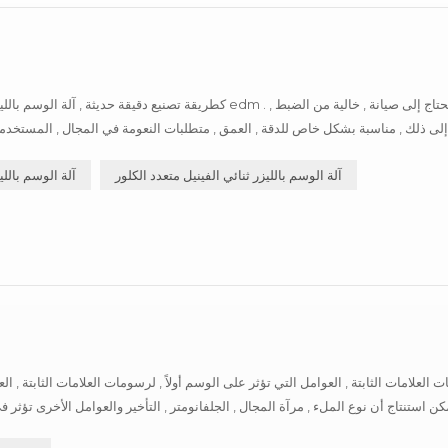
كطريقة تصنيع دقيقة حديثة , آلة الوسم بالليزر لها مزايا مقارنة
إلى ذلك , مناسبة بشكل خاص للدقة , العمق , متطلبات النعومة في المجال , المستخدمة
آلة الوسم بالليزر ثنائي الفينيل متعدد الكلور
آلة الوسم بالل
مات العلامات الثابتة , العوامل التي تؤثر على الوسم أولاً , لرسومات العلامات الثابتة
يمكن استنتاج أن نوع الملء , مرآة المجال , الجلفانومتر , التأخير والعوامل الأخرى تؤثر