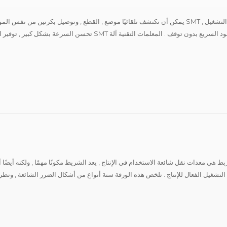
تحسن السرعة بشكل كبير , توفير القوى العاملة وتحسين
الربط SMT نطاق حزام المواد المطبقة: شريط ورقي , عرض 8 مم , سمك 0 . 25 ~ 1 . 4 مم دورة الآ...
ربط هي معدات نقل شائعة الاستخدام في الإنتاج , يعد الشريط مكونًا مهمًا , ولكنه أيضً
لتشغيل الفعال للإنتاج . تلخص هذه الورقة ستة أنواع من أشكال الضرر الشائعة , وتطرح