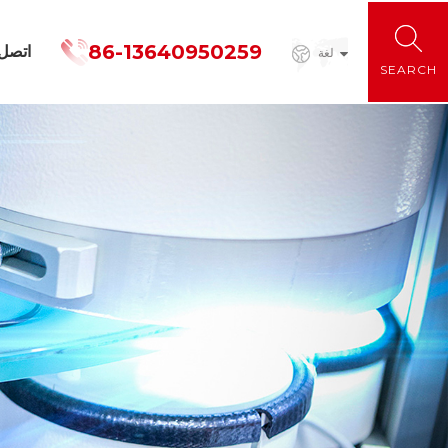
86-13640950259
اتصل
لغة