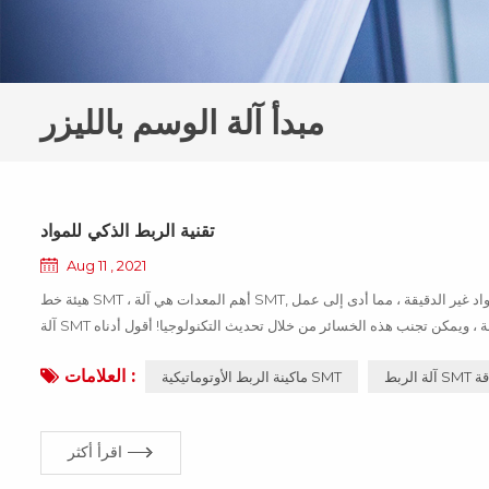
مبدأ آلة الوسم بالليزر
تقنية الربط الذكي للمواد
Aug 11 , 2021
هيئة خط SMT ، أهم المعدات هي آلة SMT, العائد من التصحيح ، تؤثر بشكل مباشر على المنتج يمكن استخدامها! إذا كانت المادة الخاطئة أو المواد غير الدقيقة ، مما أدى إلى عمل
آلة SMT بشكل غير طبيعي ، فسيتوقف المنتج بأكمله عن العمل ، مما يتسبب في خسائر كبيرة للمؤسسة ، ويمكن تجنب هذه الخسائر من خلال تحديث التكنولوجيا! أقول أدناه
العلامات :
الدقة
ماكينة الربط الأوتوماتيكية SMT
اقرأ أكثر