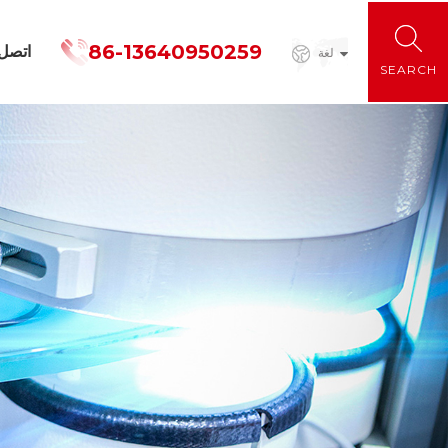
86-13640950259
اتصل
لغة