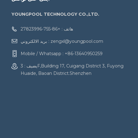
YOUNGPOOL TECHNOLOGY CO.,LTD.
هاتف :
+86-755-27823996
zengxl@youngpool.com
بريد الالكتروني :
Mobile / Whatsapp :
+86-13640950259
يضيف : 3F,Building 17, Cuigang District 3, Fuyong
Huaide, Baoan District.Shenzhen