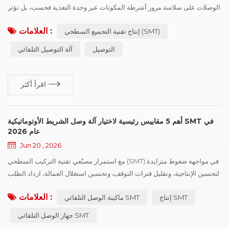
الوصلات على سلاسة مرور أشرطة المكونات عبر وحدة التغذية فحسب، بل تؤثر
أيضًا بشكل مباشر على استقرار التغذية أثناء التركيب. خاصةً في عمليات
العلامات :
إنتاج تقنية التجميع السطحي (SMT)
التركيب عالية السرعة والإنتاج المستمر، يمكن أن تؤدي مشكلات مثل انحراف
موضع الوصلة، وعدم انتظام لصق شريط التغطية، وأخطاء الوصل، إلى فقدان
التوصيل
آلة التوصيل التلقائي
المكونات، أو إنذارات الماكينة، أو توقف خط الإنتاج. ونتيجةً ...
اقرأ أكثر
أهم 5 مقاييس رئيسية لاختيار آلة وصل الشريط الأوتوماتيكية SMT في
عام 2026
Jun 20 , 2026
مع استمرار مصنّعي تقنية التركيب السطحي (SMT) في مواجهة ضغوط متزايدة
لتحسين الإنتاجية، وتقليل فترات التوقف، وتحسين استغلال العمالة، ازداد الطلب
بشكل كبير على حلول آلة الوصل التلقائي SMT. تحدث عمليات تبديل البكرات
العلامات :
إنتاج SMT
ماكينة الوصل التلقائي SMT
مرات لا تُحصى خلال عملية الإنتاج، ويمكن لعمليات الوصل غير الفعّالة أن تؤثر
مباشرة على استمرارية الخط، وأداء وحدة التغذية، وكفاءة الإنتاج الإجمالية. مع
جهاز الوصل التلقائي SMT
وجود العديد من آلة الوصل التلقائي الم...