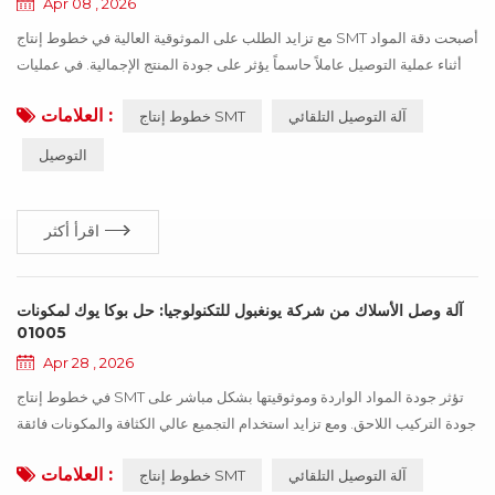
Apr 08 , 2026
مع تزايد الطلب على الموثوقية العالية في خطوط إنتاج SMT أصبحت دقة المواد
أثناء عملية التوصيل عاملاً حاسماً يؤثر على جودة المنتج الإجمالية. في عمليات
التوصيل التقليدية، يعتمد تحديد المواد بشكل أساسي على مسح الرموز
العلامات :
آلة التوصيل التلقائي
خطوط إنتاج SMT
الشريطية أو التحقق اليدوي. وعند حدوث أخطاء في وضع العلامات أو خلط
المواد، يصعب اكتشافها في الوقت المناسب. وبمجرد وصول هذه المشكلات إلى
التوصيل
مرحلة التجميع، يمكنها أن تؤثر سلباً على جودة الدفعة ب...
اقرأ أكثر
آلة وصل الأسلاك من شركة يونغبول للتكنولوجيا: حل بوكا يوك لمكونات
01005
Apr 28 , 2026
في خطوط إنتاج SMT تؤثر جودة المواد الواردة وموثوقيتها بشكل مباشر على
جودة التركيب اللاحق. ومع تزايد استخدام التجميع عالي الكثافة والمكونات فائقة
الصغر مثل 01005، لم يعد الاعتماد على تحديد الملصقات يدويًا أو خبرة المشغل
العلامات :
آلة التوصيل التلقائي
خطوط إنتاج SMT
كافيًا لتلبية متطلبات الجودة والموثوقية. فبمجرد إدخال مواد غير طبيعية في