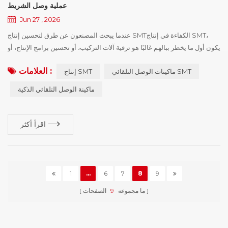
عملية وصل الشريط
Jun 27 , 2026
عندما يبحث المصنعون عن طرق لتحسين إنتاج SMTالكفاءة في إنتاج SMT،
يكون أول ما يخطر ببالهم غالبًا هو ترقية آلات التركيب، أو تحسين برامج الإنتاج، أو
تعديل جداول الإنتاج. ومع ذلك، حتى مع أصبحت المعدات أسرع وأكثر تقدمًا، لا
العلامات :
ماكينات الوصل التلقائي SMT
إنتاج SMT
تزال العديد من المصانع تجد أن كفاءة الإنتاج أقل من التوقعات، وأن التحسينات
في الفعالية الإجمالية للمعدات (OEE) تظل محدودة. إذن، هل آلة التركيب هي
ماكينة الوصل التلقائي الذكية
المشكلة حقًا؟في كثير من الحالات، ...
اقرأ أكثر
1
...
6
7
8
9
ما مجموعه
9
الصفحات