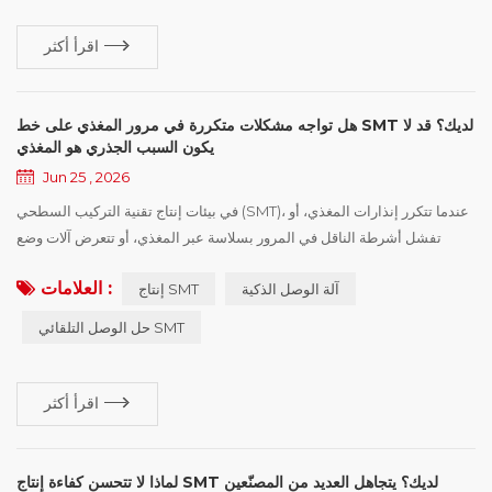
اقرأ أكثر
هل تواجه مشكلات متكررة في مرور المغذي على خط SMT لديك؟ قد لا
يكون السبب الجذري هو المغذي
Jun 25 , 2026
في بيئات إنتاج تقنية التركيب السطحي (SMT)، عندما تتكرر إنذارات المغذي، أو
تفشل أشرطة الناقل في المرور بسلاسة عبر المغذي، أو تتعرض آلات وضع
المكونات لتوقفات غير متوقعة، غالبًا ما يبدأ المهندسون باستكشاف أعطال
العلامات :
آلة الوصل الذكية
إنتاج SMT
المغذي نفسه أو إعدادات الآلة أو حتى معدات وضع المكونات. ومع ذلك، هناك
عامل آخر غالبًا ما يتم تجاهله لكنه يمكن أن يؤثر بشكل كبير على أداء التغذية
حل الوصل التلقائي SMT
واستقرار الإنتاج: “جودة الوصل”. بالنسبة لخطوط...
اقرأ أكثر
لماذا لا تتحسن كفاءة إنتاج SMT لديك؟ يتجاهل العديد من المصنّعين