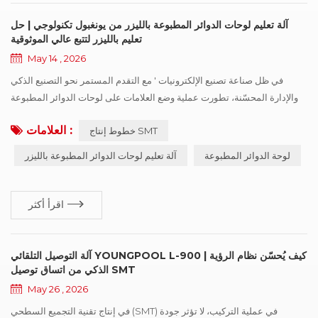
آلة تعليم لوحات الدوائر المطبوعة بالليزر من يونغبول تكنولوجي | حل
تعليم بالليزر لتتبع عالي الموثوقية
May 14 , 2026
في ظل صناعة تصنيع الإلكترونيات ' مع التقدم المستمر نحو التصنيع الذكي
والإدارة المحسّنة، تطورت عملية وضع العلامات على لوحات الدوائر المطبوعة
(PCB) تدريجيًا لتصبح وسيلة بالغة الأهمية لنقل المعلومات خلال مراحل الإنتاج
العلامات :
خطوط إنتاج SMT
والاختبار وتتبع الجودة. ويتزايد الطلب على تتبع المنتج طوال دورة حياته، لا سيما
في إلكترونيات السيارات، والتحكم الصناعي، والإلكترونيات الاستهلاكية
لوحة الدوائر المطبوعة
آلة تعليم لوحات الدوائر المطبوعة بالليزر
المتطورة. وتؤثر وضوح واستقرار المعرّفات...
اقرأ أكثر
آلة التوصيل التلقائي YOUNGPOOL L-900 | كيف يُحسّن نظام الرؤية
الذكي من اتساق توصيل SMT
May 26 , 2026
في إنتاج تقنية التجميع السطحي (SMT) في عملية التركيب، لا تؤثر جودة