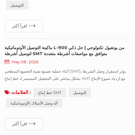
مرحلة التوصيل، غالبًا ما تتفاقم المشكلات خلال عمليات التركيب اللاحقة، مما
التوصيل
يؤثر على استقرار الإنتاج بشكل عام....
اقرأ أكثر
ماكينة التوصيل الأوتوماتيكية L-900 من يونغبول تكنولوجي | حل ذكي
لتوصيل أشرطة SMT متوافق مع مواصفات أشرطة متعددة
May 08 , 2026
أثناء عملية تصنيع تقنية التجميع السطحي (SMT)، يؤثر استقرار وصل الشريط
بشكل مباشر على التشغيل المستمر لـ خط إنتاج SMT مع ازدياد شيوع الإنتاج
بكميات قليلة وبأنواع متعددة، بات من الشائع أن تتعامل خطوط التجميع
العلامات :
التوصيل
خط إنتاج SMT
السطحي (SMT) مع أشرطة حاملة بأطوال مختلفة، بما في ذلك 8 مم، و12 مم،
و16 مم، و24 مم في آن واحد. ونتيجة لذلك، أصبحت توافقية معدات التوصيل مع
آلة وصل الأسلاك الأوتوماتيكية
مواصفات الأشرطة المتعددة عاملاً مهماً يؤثر على كفاءة وج...
اقرأ أكثر