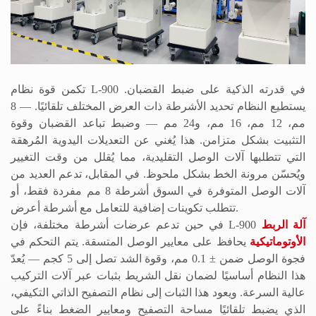
تكمن قوة نظام L-900 في قدرته الذكية على ضبط القضبان.
يستطيع النظام تحديد الأشرطة ذات العرض المختلف تلقائيًا.
—
8
مم، 12 مم، 16 مم، و24 مم
—
وضبط تباعد القضبان وقوة
التثبيت بشكل متزامن. هذا يُغني عن التعديلات اليدوية المُرهقة
التي تتطلبها آلات الوصل التقليدية، مما يُقلل من وقت التغيير
ويُحسّن مرونة الخط بشكل ملحوظ. في المقابل، تدعم العديد من
آلات الوصل المتوفرة في السوق أشرطة 8 مم مفردة فقط، أو
تتطلب تكوينات إضافية للتعامل مع أشرطة أعرض.
آلة الربط
في حين تدعم عرضات أشرطة مختلفة، فإن L-900
الأوتوماتيكية
يحافظ على معايير الوصل المتسقة. يتم التحكم في
فجوة الوصل ضمن
±
0.1 مم، وقوة الشد تصل إلى 5 كجم
—
يُعدّ
هذا النظام أساسيًا لضمان نقل الشريط بثبات عبر آلات التركيب
عالية السرعة. ويعود هذا الثبات إلى نظام التصفيح الذاتي التكيفي،
الذي يضبط تلقائيًا مساحة التصفيح ومعايير الضغط بناءً على