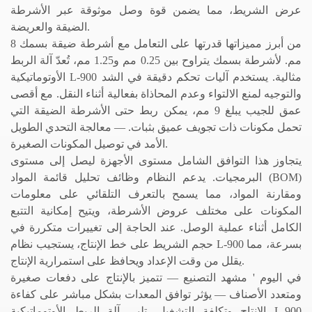
عرض الشريط، مما يضمن قوة وصل موثوقة عبر الأشرطة
الضيقة والعريضة.
من أبرز مميزاتها قدرتها على التعامل مع أشرطة ضيقة بسمك 8
مم. لأشرطة بسمك يتراوح بين 0.25 مم و1.25 مم، تُعدّ آلة الربط
الأوتوماتيكية L-900 مثالية.
يستخدم آليات تحكم دقيقة في الشد
والتوجيه لمنع الالتواء وعدم المحاذاة بفعالية أثناء النقل. مع أقصى
عمق للجيب يبلغ 9 مم، يمكن ربط حتى الأشرطة الضيقة التي
تحمل مكونات ذات تجويف عميق بثبات.
—
معالجة التحدي الطويل
الأمد في توصيل المكونات الصغيرة.
يتجاوز هذا التوافق الشامل مستوى الأجهزة ليصل إلى مستوى
البرمجيات. يدعم النظام وظائف تحليل قائمة المواد (BOM)
ومقارنة المواد، مما يسمح بالتعرف التلقائي على معلومات
المكونات على مختلف عروض الأشرطة، ويتيح إمكانية التتبع
الكامل أثناء عملية الوصل. عند الحاجة إلى تغييرات متكررة في
حجم الشريط على خط الإنتاج، يستجيب نظام L-900 بسرعة، مما
يقلل من وقت الإعداد ويحافظ على استمرارية الإنتاج.
في اليوم
'
مشهد التصنيع
—
تتميز بالإنتاج على دفعات صغيرة
ومتعدد الأصناف
—
يؤثر توافق المعدات بشكل مباشر على كفاءة
الإنتاج وتكلفة التشغيل. تلبي آلة الربط الأوتوماتيكية L-900