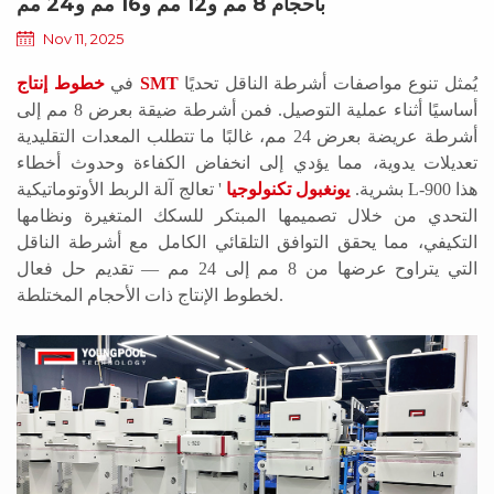
بأحجام 8 مم و12 مم و16 مم و24 مم
Nov 11, 2025
يُمثل تنوع مواصفات أشرطة الناقل تحديًا
خطوط إنتاج SMT
في
أساسيًا أثناء عملية التوصيل. فمن أشرطة ضيقة بعرض 8 مم إلى
أشرطة عريضة بعرض 24 مم، غالبًا ما تتطلب المعدات التقليدية
تعديلات يدوية، مما يؤدي إلى انخفاض الكفاءة وحدوث أخطاء
بشرية.
يونغبول
تكنولوجيا
'
تعالج آلة الربط الأوتوماتيكية L-900 هذا
التحدي من خلال تصميمها المبتكر للسكك المتغيرة ونظامها
التكيفي، مما يحقق التوافق التلقائي الكامل مع أشرطة الناقل
التي يتراوح عرضها من 8 مم إلى 24 مم
—
تقديم حل فعال
لخطوط الإنتاج ذات الأحجام المختلطة.