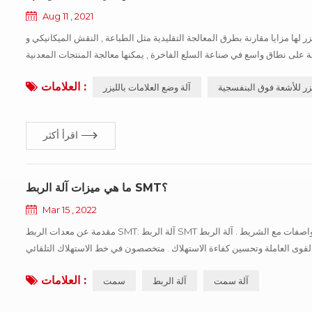
Aug 11 , 2021
 بطرق المعالجة التقليدية مثل الطباعة , النقش الميكانيكي و edm . المعدات لا تحتاج إلى صيانة , خالية من الضبط ,
 على نطاق واسع في صناعة السلع الفاخرة , يمكنها معالجة المنتجات المعدنية
مثل الحديد , النحاس , الفولاذ المقاوم للصدأ , سبائك , الألومنيوم , ...
العلامات :
يزر للأشعة فوق البنفسجية
آلة وضع العلامات بالليزر
اقرأ أكثر
ما هي ميزات آلة الربط SMT؟
Mar 15 , 2022
مقدمة عن معدات الربط SMT: آلة الربط SMT يمكن أن تكتشف تلقائيًا موضع , القطع , وتوصيل بكرتين من نفس المواصفات مع الشريط . آلة الربط SMT سهلة التشغيل ,
 كفاءة الاستهلاك . متخصصون في خط الاستهلاك التلقائي SMT للتزود بالوقود السريع بدون توقف . المعلمات التقنية آلة
العلامات :
آلة سمت
آلة الربط
سمت