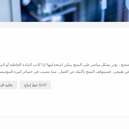
كيفية استخدام التكنولوجيا العالية والجديدة للمؤسسة حول آلة SMT مواد كفاءة العمل ل...
خط إنتاج SMT
آلة الربط SMT عالية 