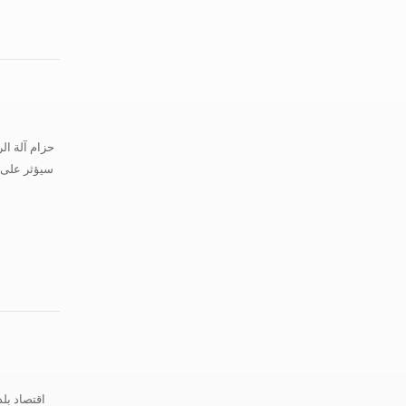
حزام آلة ال
سيؤثر على ا
اقتصاد بلد