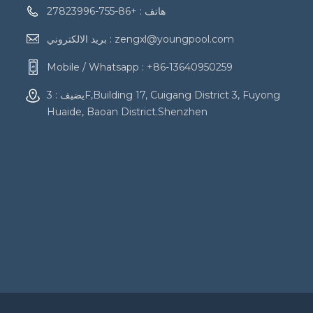
هاتف :
+86-755-27823996
zengxl@youngpool.com
بريد الالكتروني :
Mobile / Whatsapp :
+86-13640950259
يضيف : 3F,Building 17, Cuigang District 3, Fuyong
Huaide, Baoan District.Shenzhen