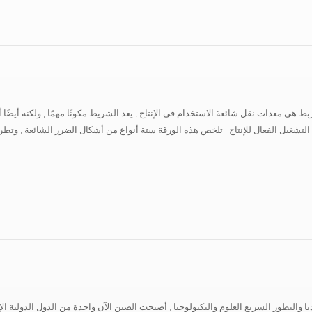
ربط هي معدات نقل شائعة الاستخدام في الإنتاج , يعد الشريط مكونًا مهمًا , ولكنه أيضً
لتشغيل الفعال للإنتاج . تلخص هذه الورقة ستة أنواع من أشكال الضرر الشائعة , وتطرح
نا والتطور السريع العلوم والتكنولوجيا , أصبحت الصين الآن واحدة من الدول الدولية الإنتا