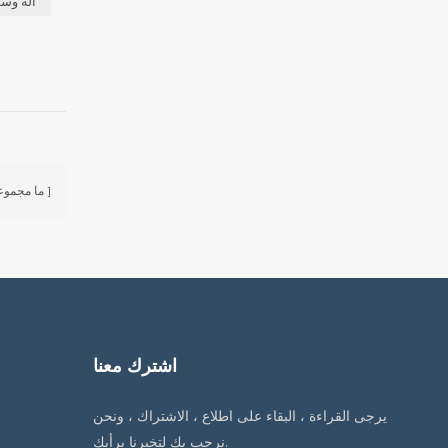
آلة وسم 
ما مجموع
اشترك معنا
يرجى القراءة ، البقاء على اطلاع ، الاشتراك ، ونحن
نرحب بك لتخبرنا برأيك.