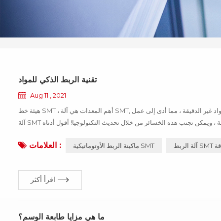
تقنية الربط الذكي للمواد
Aug 11 , 2021
هيئة خط SMT ، أهم المعدات هي آلة SMT, العائد من التصحيح ، تؤثر بشكل مباشر على المنتج يمكن استخدامها! إذا كانت المادة الخاطئة أو المواد غير الدقيقة ، مما أدى إلى عمل
آلة SMT بشكل غير طبيعي ، فسيتوقف المنتج بأكمله عن العمل ، مما يتسبب في خسائر كبيرة للمؤسسة ، ويمكن تجنب هذه الخسائر من خلال تحديث التكنولوجيا! أقول أدناه
العلامات :
الدقة
ماكينة الربط الأوتوماتيكية SMT
اقرأ أكثر
ما هي مزايا طابعة الوسم؟