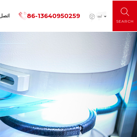
86-13640950259
اتصل
لغة