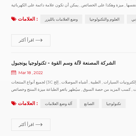
على نفسها , ميزة وهكذا على الخصائص , يمكن أن تكون علامة دائمة على الكهربائية
والإلكترونية , آلة الوسم بالليزر سيتم استخدامها على نطاق واسع ...
العلامات :
وني
العلوم والتكنولوجيا
وضع العلامات بالليزر
اقرأ أكثر
الشركة المصنعة لآلة وسم القوة - تكنولوجيا يونجبول
Mar 18 , 2022
لجميع أنواع المنتجات (3C صناعة الهواتف المحمولة , إلكترونيات السيارات , الطبية , أشباه الموصلات , إلخ) لمؤسسة معالجة الإنتاج , ترغب في شراء برامج تعريف أجهزة التعريف
تجات , كسب المزيد من حصة السوق , سيُظهر بائعو الطباعة ميزة المنتج وخصائص
العلامة التجارية الخاصة بهم . أجهزة النقش بالليزر الآلة بسيطة نسبيًا , تشت...
العلامات :
تكنولوجيا
الصانع
آلة وضع العلامات
اقرأ أكثر