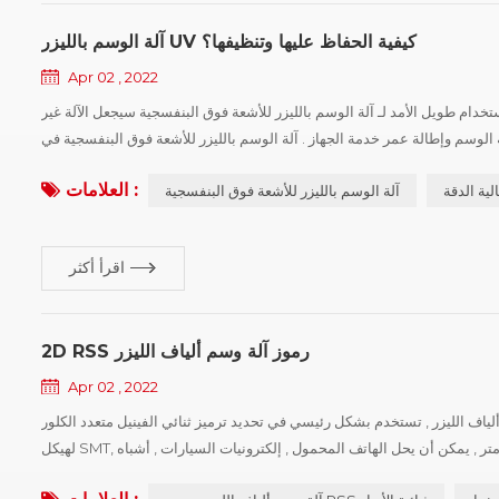
آلة الوسم بالليزر UV كيفية الحفاظ عليها وتنظيفها؟
Apr 02 , 2022
تخدام طويل الأمد لـ آلة الوسم بالليزر للأشعة فوق البنفسجية سيجعل الآلة غير
الوسم وإطالة عمر خدمة الجهاز . آلة الوسم بالليزر للأشعة فوق البنفسجية في
العلامات :
لية الدقة
آلة الوسم بالليزر للأشعة فوق البنفسجية
اقرأ أكثر
2D RSS رموز آلة وسم ألياف الليزر
Apr 02 , 2022
لياف الليزر , تستخدم بشكل رئيسي في تحديد ترميز ثنائي الفينيل متعدد الكلور
لهيكل SMT, يمكن اختيار الترميز عبر الإنترنت أو دون اتصال. , الحد الأدنى لقطر نقطة الليزر 15 ميكرومتر , يمكن أن يحل الهاتف المحمول , إلكترونيات السيارات , أشباه
الموصلات والصناعة الطبية للرمز ثنائي الأبعاد للمتطلبات القصوى , آلة ...