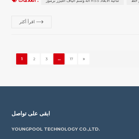
العلامات :
آلة وسم ألياف الليزر برموز RSS ثنائية الأبعاد
اقرأ أكثر
1
2
3
...
17
ابقى على تواصل
YOUNGPOOL TECHNOLOGY CO.,LTD.