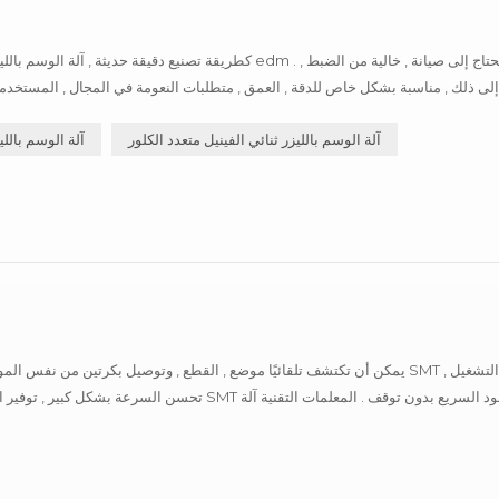
كطريقة تصنيع دقيقة حديثة , آلة الوسم بالليزر لها مزايا مقارنة
إلى ذلك , مناسبة بشكل خاص للدقة , العمق , متطلبات النعومة في المجال , المستخدمة
آلة الوسم بالليزر ثنائي الفينيل متعدد الكلور
آلة الوسم بالل
تحسن السرعة بشكل كبير , توفير القوى العاملة وتحسين
الربط SMT نطاق حزام المواد المطبقة: شريط ورقي , عرض 8 مم , سمك 0 . 25 ~ 1 . 4 مم دورة الآ...