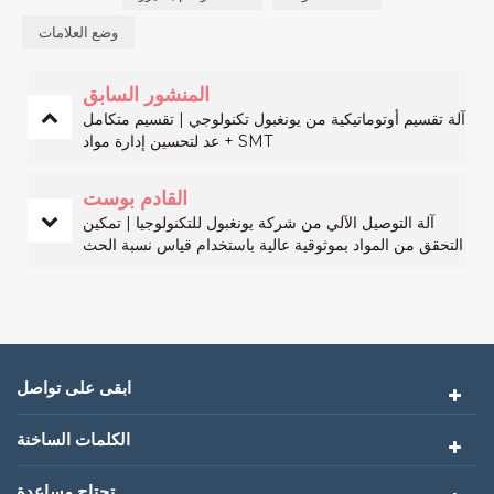
وضع العلامات
المنشور السابق
آلة تقسيم أوتوماتيكية من يونغبول تكنولوجي | تقسيم متكامل
+ عد لتحسين إدارة مواد SMT
القادم بوست
آلة التوصيل الآلي من شركة يونغبول للتكنولوجيا | تمكين
التحقق من المواد بموثوقية عالية باستخدام قياس نسبة الحث
النبضي (LCR)
ابقى على تواصل
الكلمات الساخنة
تحتاج مساعدة