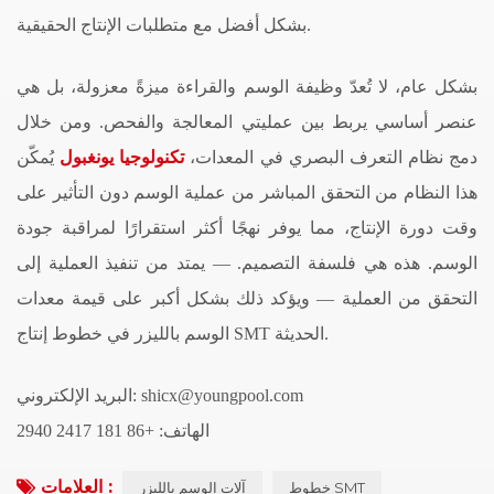
بشكل أفضل مع متطلبات الإنتاج الحقيقية.
بشكل عام، لا تُعدّ وظيفة الوسم والقراءة ميزةً معزولة، بل هي
عنصر أساسي يربط بين عمليتي المعالجة والفحص. ومن خلال
دمج نظام التعرف البصري في المعدات،
تكنولوجيا يونغبول
يُمكّن
هذا النظام من التحقق المباشر من عملية الوسم دون التأثير على
وقت دورة الإنتاج، مما يوفر نهجًا أكثر استقرارًا لمراقبة جودة
الوسم. هذه هي فلسفة التصميم.
—
يمتد من تنفيذ العملية إلى
التحقق من العملية
—
ويؤكد ذلك بشكل أكبر على قيمة معدات
الوسم بالليزر في خطوط إنتاج SMT الحديثة.
البريد الإلكتروني: shicx@youngpool.com
الهاتف: +86 181 2417 2940
العلامات :
خطوط SMT
آلات الوسم بالليزر