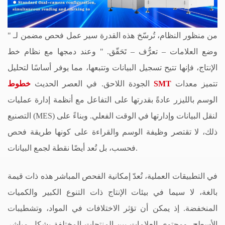
من منظور النظام، تُرسّخ هذه القدرة سير عمل فحص مضمن لـ
"
وضع العلامات
–
تعرُّف
–
تَحَقّق.
"
وعند دمجها مع نظام خط
الإنتاج، فإنها تتيح تسجيل البيانات وتتبعها، مما يوفر أساسًا لتحليل
تتميز معدات
خطوط SMT
الجودة اللاحق. في العصر الحديث
الوسم بالليزر عادةً بقدرتها على التفاعل مع أنظمة إدارة عمليات
التصنيع (MES) لنقل البيانات وإدارتها في الوقت الفعلي. وبناءً على
ذلك، لا تقتصر وظيفة الوسم والقراءة على كونها طريقة فحص
فحسب، بل تُعد أيضًا نقطة لجمع البيانات.
في التطبيقات العملية، تُعدّ إمكانية الفحص المباشر هذه ذات قيمة
بالغة، لا سيما في بيئات الإنتاج ذات التنوع الكبير والكميات
المنخفضة. إذ يمكن أن تؤثر الاختلافات في المواد، وتشطيبات
الأسطح، ومحتوى العلامات بين المنتجات المختلفة بشكل مباشر