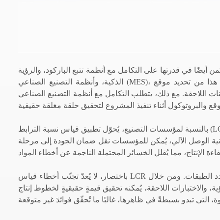
يضًا في قدرتها على التكامل مع أنظمة تتبع الباركود، والرؤية
الذكية، وأنظمة التصنيع الصناعي (MES)، مما يُشكل سلسلة بيانات متكاملة: الكشف، والتسجيل، والإبلاغ، والتتبع. يُمكّن هذا من تحديد موقع
مع ذلك، يتطلب التكامل مع أنظمة التصنيع الصناعي (MES) أو أنظمة الرؤية مواءمة
بالنسبة لمؤسسات التصنيع، يُحوّل تطبيق قياس نسبة الترابط (LCR) عملية الوصل من مجرد "توصيل مواد" إلى نقطة تفتيش للجودة. فهو لا يُحسّن
كانية الوصل الآلي، يُمكن للمؤسسات نقل ضمان الجودة إلى مرحلة
باختصار، لا يُعدّ تجنّب أخطاء قياس LCR طريقةً مستقلةً لضمان الجودة، بل هو جزءٌ أساسيٌّ من نظام تجنّب الأخطاء متعدد الطبقات. ومن خلال
 اللاحقة، يُمكنه تحقيق قيمةٍ حقيقيةٍ لخطوط إنتاج SMT. وبالنسبة للشركات التي تسعى إلى