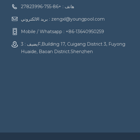
هاتف :
+86-755-27823996
zengxl@youngpool.com
بريد الالكتروني :
Mobile / Whatsapp :
+86-13640950259
يضيف : 3F,Building 17, Cuigang District 3, Fuyong
Huaide, Baoan District.Shenzhen