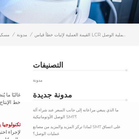
/
/
القيمة العملية لإثبات خطأ قياس LCR في عملية الوصل
مدونة
مسكن
التصنيفات
مدونة
مدونة جديدة
غالبًا ما 
خط الإنتاج
ما الذي ينبغي مراعاته إلى جانب السعر عند شراء آلة
الوصل الأوتوماتيكية SMT؟
تكنولوجيا 
لماذا تركز المزيد والمزيد من مصانع SMT على اتساق
عمليات الوصل؟