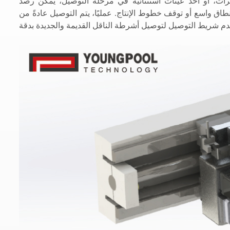
رات، أو أخذ عينات استثنائية في مرحلة التوصيل، يُمكن رصد
طاق واسع أو توقف خطوط الإنتاج. عمليًا، يتم التوصيل عادةً من