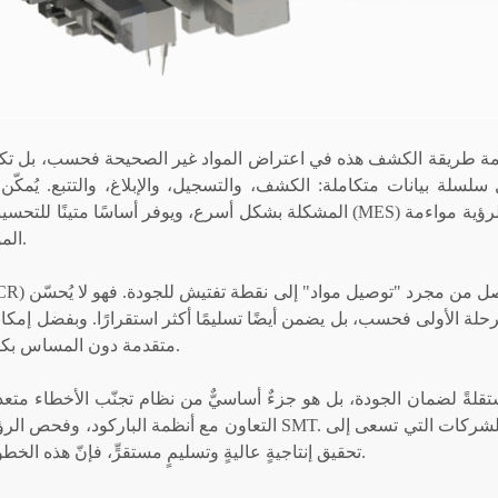
مة طريقة الكشف هذه في اعتراض المواد غير الصحيحة فحسب، بل تكمن أ
المشكلة بشكل أسرع، ويوفر أساسًا متينًا للتحسينات اللاحقة. 
الموقع والبروتوكول أثناء تنفيذ المشروع لتحقيق حلقة مغلقة حقيقية.
مرحلة الأولى فحسب، بل يضمن أيضًا تسليمًا أكثر استقرارًا. وبفضل إم
متقدمة دون المساس بكفاءة الإنتاج، مما يُقلل الخسائر المحتملة الناجمة عن أخطاء المواد.
التعاون مع أنظمة الباركود، وفحص الرؤية، والاختبارات
تحقيق إنتاجيةٍ عاليةٍ وتسليمٍ مستقرٍّ، فإنّ هذه الخطوة، التي تبدو بسيطةً في ظاهرها، غالبًا ما تُحقّق فوائدَ غير متوقعة.