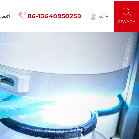
86-13640950259
اتصل
لغة