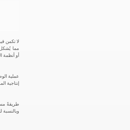
لا تكمن قي
إنتاجية ال