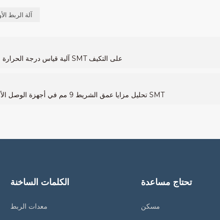
آلة الربط الأ
آلية قياس درجة الحرارة المتغيرة تُمكّن من اختبار مكونات 01005، مما يُعزز قدرة خط SMT على التكيف
تحليل مزايا عمق الشريط 9 مم في أجهزة الوصل الأوتوماتيكية: تعزيز التوافق مع المزيد من المكونات على خطوط SMT
تحتاج مساعدة
الكلمات الساخنة
مسكن
معدات الربط