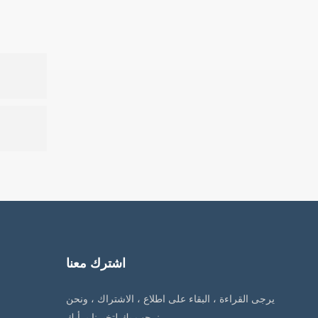
اشترك معنا
يرجى القراءة ، البقاء على اطلاع ، الاشتراك ، ونحن
نرحب بك لتخبرنا برأيك.