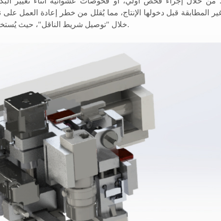
. من خلال إجراء فحص أولي، أو فحوصات عشوائية أثناء تغيير البك
ير المطابقة قبل دخولها الإنتاج، مما يُقلل من خطر إعادة العمل على ن
خلال "توصيل شريط الناقل"، حيث يُستخدم شريط التوصيل لتوصيل أشرطة الناقل القديمة والجديدة بدقة.