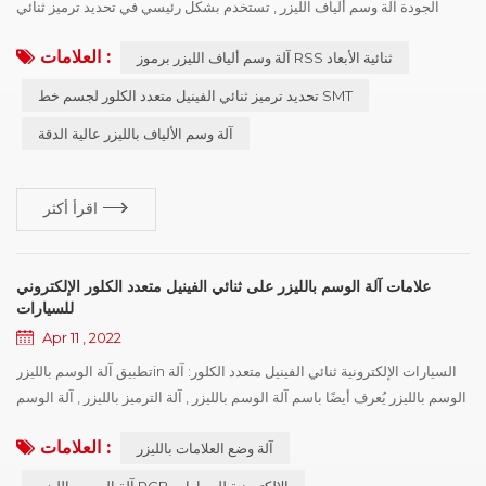
الجودة آلة وسم ألياف الليزر , تستخدم بشكل رئيسي في تحديد ترميز ثنائي
الفينيل متعدد الكلور لهيكل SMT, يمكن اختيار الترميز عبر الإنترنت أو دون
العلامات :
آلة وسم ألياف الليزر برموز RSS ثنائية الأبعاد
اتصال. , الحد الأدنى لقطر نقطة الليزر 15 ميكرومتر , يمكن أن يحل الهاتف
المحمول , إلكترونيات السيارات , أشباه الموصلات والصناعة الطبية للرمز ثنائي
تحديد ترميز ثنائي الفينيل متعدد الكلور لجسم خط SMT
الأبعاد للمتطلبات القصوى , آلة ...
آلة وسم الألياف بالليزر عالية الدقة
اقرأ أكثر
علامات آلة الوسم بالليزر على ثنائي الفينيل متعدد الكلور الإلكتروني
للسيارات
Apr 11 , 2022
تطبيق آلة الوسم بالليزرin السيارات الإلكترونية ثنائي الفينيل متعدد الكلور: آلة
الوسم بالليزر يُعرف أيضًا باسم آلة الوسم بالليزر , آلة الترميز بالليزر , آلة الوسم
بالليزر , آلة الوسم بالليزر , آلة الوسم بالليزر , معدات الوسم بالليزر وما إلى ذلك
العلامات :
آلة وضع العلامات بالليزر
, آلة الوسم بالليزر لها عدة أنواع من الآلات , والخصائص أنواع مختلفة من آلات
الوسم بالليزر ليست متماثلة تمامًا , المطبقة في PCB الإلكترونية للسيارات ,
آلة الوسم بالليزر PCB الإلكترونية للسيارات