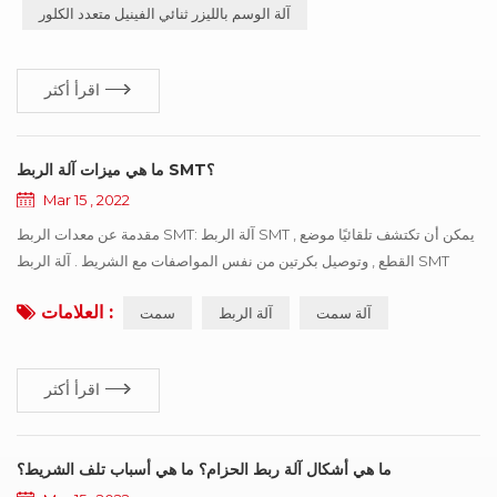
آلة الوسم بالليزر ثنائي الفينيل متعدد الكلور
اقرأ أكثر
ما هي ميزات آلة الربط SMT؟
Mar 15 , 2022
مقدمة عن معدات الربط SMT: آلة الربط SMT يمكن أن تكتشف تلقائيًا موضع ,
القطع , وتوصيل بكرتين من نفس المواصفات مع الشريط . آلة الربط SMT
سهلة التشغيل , تحسن السرعة بشكل كبير , توفير القوى العاملة وتحسين كفاءة
العلامات :
آلة سمت
آلة الربط
سمت
الاستهلاك . متخصصون في خط الاستهلاك التلقائي SMT للتزود بالوقود السريع
بدون توقف . المعلمات التقنية آلة الربط SMT نطاق حزام المواد المطبقة:
شريط ورقي , عرض 8 مم , سمك 0 . 25 ~ 1 . 4 مم دورة الآ...
اقرأ أكثر
ما هي أشكال آلة ربط الحزام؟ ما هي أسباب تلف الشريط؟