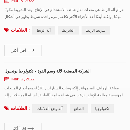
Mar 15 , 2022
حزام آلة الربط هي معدات نقل شائعة الاستخدام في الإنتاج , يعد الشريط مكونًا
مهمًا , ولكنه أيضًا أحد الأجزاء الأكثر تكلفة , مرة واحدة شريط يظهر في أشكال
مختلفة من الضرر , سيؤثر على التشغيل الفعال للإنتاج . تلخص هذه الورقة ستة
العلامات :
شريط الربط
الشريط
آلة الربط
أنواع من أشكال الضرر الشائعة , وتطرح اقتراحات تحسين وفقًا لأسباب مختلفة
للإشارة في الإنتاج . عدة أشكال شائعة لتلف الشريط: البلى العادي للشريط:
ارتداء أثناء الاستخدام العادي ؛ ت...
اقرأ أكثر
الشركة المصنعة لآلة وسم القوة - تكنولوجيا يونجبول
Mar 18 , 2022
لجميع أنواع المنتجات (3C صناعة الهواتف المحمولة , إلكترونيات السيارات ,
الطبية , أشباه الموصلات , إلخ) لمؤسسة معالجة الإنتاج , ترغب في شراء برامج
تعريف أجهزة التعريف , النقطة الأولى هي الحاجة من السياسات واللوائح ,
العلامات :
تكنولوجيا
الصانع
آلة وضع العلامات
والثاني هو تعزيز القدرة التنافسية للمنتجات , كسب المزيد من حصة السوق ,
سيُظهر بائعو الطباعة ميزة المنتج وخصائص العلامة التجارية الخاصة بهم . أجهزة
النقش بالليزر الآلة بسيطة نسبيًا , تشت...
اقرأ أكثر