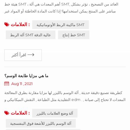
هيئة خط SMT ، أهم المعدات هي آلة SMT, العائد من التصحيح ، تؤثر بشكل
مباشر على المنتج يمكن استخدامها! إذا كانت المادة الخاطئة أو المواد غير
الدقيقة ، مما أدى إلى عمل آلة SMT بشكل غير طبيعي ، فسيتوقف المنتج
العلامات :
ماكينة الربط الأوتوماتيكية SMT
بأكمله عن العمل ، مما يتسبب في خسائر كبيرة للمؤسسة ، ويمكن تجنب هذه
الخسائر من خلال تحديث التكنولوجيا! أقول أدناه كيفية استخدام التكنولوجيا
خط إنتاج SMT
آلة الربط SMT عالية الدقة
العالية والجديدة للمؤسسة حول آلة SMT مواد كفاءة العمل ل...
اقرأ أكثر
ما هي مزايا طابعة الوسم؟
Aug 11 , 2021
كطريقة تصنيع دقيقة حديثة , آلة الوسم بالليزر لها مزايا مقارنة بطرق المعالجة
التقليدية مثل الطباعة , النقش الميكانيكي و edm . المعدات لا تحتاج إلى صيانة ,
خالية من الضبط , موثوقة وما إلى ذلك , مناسبة بشكل خاص للدقة , العمق ,
العلامات :
آلة وضع العلامات بالليزر
متطلبات النعومة في المجال , المستخدمة على نطاق واسع في صناعة السلع
الفاخرة , يمكنها معالجة المنتجات المعدنية مثل الحديد , النحاس , الفولاذ المقاوم
آلة الوسم بالليزر للأشعة فوق البنفسجية
للصدأ , سبائك , الألومنيوم , ...