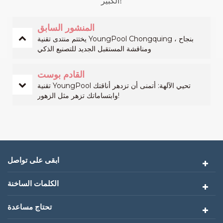
الكبير!
المنشور السابق
يختتم منتدى تقنية YoungPool Chongquing بنجاح ،
ومناقشة المستقبل الجديد للتصنيع الذكي
القادم بوست
تقنية YoungPool تحيي الآلهة: أتمنى أن تزدهر أناقتك
وابتساماتك تزهر مثل الزهور!
ابقى على تواصل
الكلمات الساخنة
تحتاج مساعدة