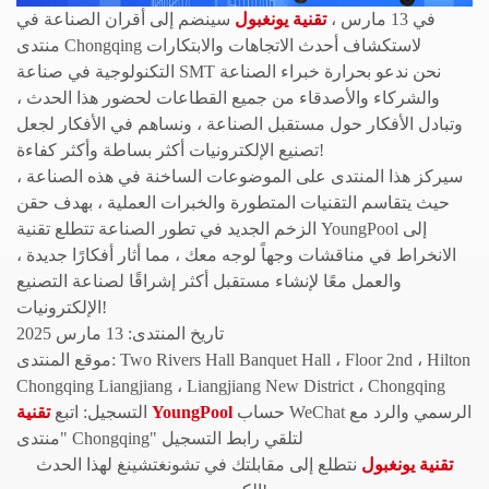
في 13 مارس ،
تقنية يونغبول
سينضم إلى أقران الصناعة في
منتدى Chongqing لاستكشاف أحدث الاتجاهات والابتكارات
التكنولوجية في صناعة SMT نحن ندعو بحرارة خبراء الصناعة
والشركاء والأصدقاء من جميع القطاعات لحضور هذا الحدث ،
وتبادل الأفكار حول مستقبل الصناعة ، ونساهم في الأفكار لجعل
تصنيع الإلكترونيات أكثر بساطة وأكثر كفاءة!
سيركز هذا المنتدى على الموضوعات الساخنة في هذه الصناعة ،
حيث يتقاسم التقنيات المتطورة والخبرات العملية ، بهدف حقن
الزخم الجديد في تطور الصناعة تتطلع تقنية YoungPool إلى
الانخراط في مناقشات وجهاً لوجه معك ، مما أثار أفكارًا جديدة ،
والعمل معًا لإنشاء مستقبل أكثر إشراقًا لصناعة التصنيع
الإلكترونيات!
تاريخ المنتدى: 13 مارس 2025
موقع المنتدى: Two Rivers Hall Banquet Hall ، Floor 2nd ، Hilton
Chongqing Liangjiang ، Liangjiang New District ، Chongqing
حساب WeChat الرسمي والرد مع
تقنية YoungPool
التسجيل: اتبع
"منتدى Chongqing" لتلقي رابط التسجيل
تقنية يونغبول
نتطلع إلى مقابلتك في تشونغتشينغ لهذا الحدث