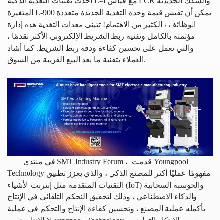
أحدث تقنيات التغذية الذكية L-4 مع قياس LCR والسكك الحديدية
المتغيرة L-900 يمكن أن تقيس قيمة وحدة التغذية الجديدة متعددة
الوظائف ، الكثير من الاهتمام! تتبنى معدات التغذية هذه إدارة
مؤتمتة بالكامل وتقنية ربط الشريط الإلكتروني الأكثر تقدمًا ،
والتي تعمل على تحسين كفاءة ودقة ربط الشريط. كما أشاد
العملاء بتقنية ما بعد البيع القريبة من السوق.
قدمت Youngpool
في منتدى SMT Industry Forum ،
Technology مفهومًا عمليًا أكثر للمصنع الذكي ، والذي يعزز تطبيق
التقنيات المتقدمة مثل إنترنت الأشياء (IoT) والحوسبة السحابية
والذكاء الاصطناعي ، وذلك لتحقيق التحكم التلقائي في الإنتاج
بأكمله عملية المصنع ، وتحسين كفاءة الإنتاج والتحكم في عملية