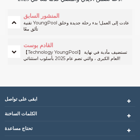
المنشور السابق
تقنية YoungPool عادت إلى العمل! بدء رحلة جديدة وخلق
تألق معًا
القادم بوست
【Technology YoungPool】 تستضيف مأدبة في نهاية
العام الكبرى ، والتي تضم عام 2025 بأسلوب استثنائي!
ابقى على تواصل
الكلمات الساخنة
تحتاج مساعدة