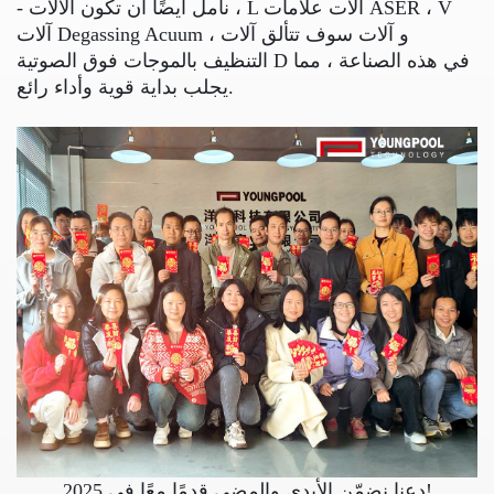
V
آلات علامات ASER ،
L
،
- نأمل أيضًا أن تكون الآلات
آلات Degassing Acuum ، و
آلات سوف تتألق آلات
في هذه الصناعة ، مما
التنظيف بالموجات فوق الصوتية D
يجلب بداية قوية وأداء رائع.
دعنا نضمّن الأيدي والمضي قدمًا معًا في 2025!