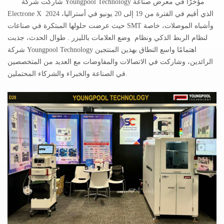
شاركت شركة Youngpool Technology مؤخرًا في معرض صناعة
2024 الذي أقيم في الفترة من 19 إلى 20 يونيو في أستراليا،
X
Electrone
حيث عرضت حلولها المبتكرة في صناعات SMT وأشباه الموصلات، خاصة
لنظام
الربط الذكي
ونظام
وضع العلامات بالليزر
. طوال الحدث، جذبت
شركة Youngpool Technology اهتمامًا واسع النطاق بهذين المنتجين
الرائدين، وشاركت في الاتصالات والمفاوضات مع العديد من المتخصصين
في الصناعة والخبراء والشركاء المحتملين.