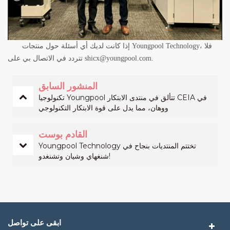
إذا كانت لديك أي أسئلة حول منتجات Youngpool Technology، فلا
تتردد في الاتصال بي على shicx@youngpool.com.
المنشور السابق
تكنولوجيا Youngpool تتألق في منتدى الابتكار CEIA في
ووهان، مما يدل على قوة الابتكار التكنولوجي
القادم بوست
Youngpool Technology تختتم المنتديات بنجاح في
شنغهاي وشيان وتشنغدو!
ابقى على تواصل