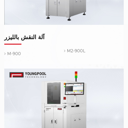
آلة النقش بالليزر
M2-900L
M-900