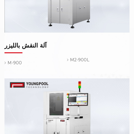
آلة النقش بالليزر
M2-900L
M-900