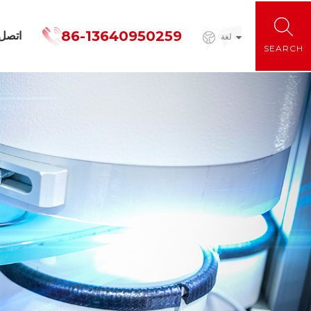
86-13640950259
اتصل
لغة