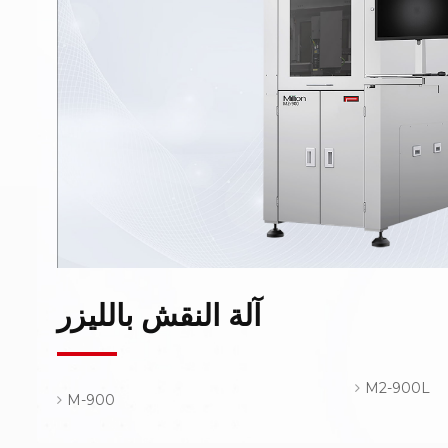
آلة النقش بالليزر
M2-900L
M-900