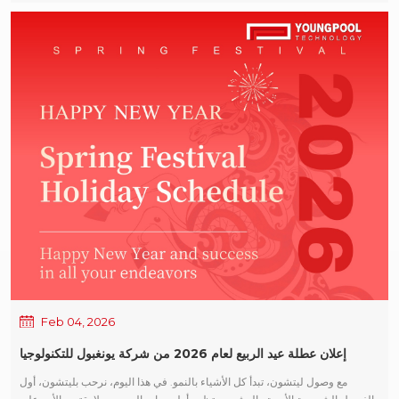
2026. لم يكن هذا المساء مجرد تجمع في نهاية العام، بل كان بمثابة تأمل في العام
الماضي، وتكريم لكل مساهمة قُدمت في الحاضر، وانطلاقة حازمة نحو اتجاه التنمية
المستقبلية للشركة. فور دخول المكان، غمرت الأجواء أجواءٌ نابضة بالحياة واحتفالية.
أضاءت الإضاءة الباهرة وجوهاً مألوفة وودودة، بينما جسّد الترتيب المُتقن شعوراً قوياً
بالاحتفال والبهجة. كان الشعور بالراحة الذي طال انتظاره واضحاً في كل فرد من
أفراد عائلة يونغبول. موظف ابتسامة، حيث تداخلت التحيات والمحادثات لتشكل
مقدمة دافئة للأمسية. حفل نهاية العام · الخطاب السنوي في بداية الحفل السنوي،
السيد ليانغ شين، المدير العام لشركة يونغبول التكنولوجيا، ألقت الخطاب السنوي،
ممتدة برأس السنة الجديدة تحياتي وتقديري الصادق لجميع سكان يونغبول
الموظفون، وقيادة الجميع في مراجعة الشركة تطورها خلال العام الماضي. بالنظر
إلى عام 2025، وسط بيئة سوق معقدة وسريعة التطور، يونغبول التزمت الشركة
باستمرار باستراتيجية تركز على التكنولوجيا والمنتجات. وواصلت الشركة تعميق
خبرتها في مجال التصنيع الذكي بتقنية التجميع السطحي (SMT)، مما أدى إلى تقديم
منتجات عالية الجودة ومستقرة. تقنية التجميع السطحي (SMT) حلول الأتمتة، بما في
ذلك آلة إزالة الألواح بالليزر LD-4، D-1 آلة تقسيم أوتوماتيكية آلة دمج أوتوماتيكية L-
930 و آلة القياس الأوتوماتيكية L-940 . من التكرار المستمر للمنتجات إلى تعزيز
التقنيات الأساسية؛ ومن التنفيذ المطرد للمشاريع إلى التعميق المستمر لشراكات
العملاء، تقدمت الشركة بثبات ونمت أقوى من خلال التحديات. ما كانت هذه الإنجازات
Feb 04, 2026
لتتحقق لولا تفاني ومثابرة كل فرد من فريق يونغبول موظف. الشركة لم يكن نمو
إعلان عطلة عيد الربيع لعام 2026 من شركة يونغبول للتكنولوجيا
شركة Youngpool نتاجًا لإنجاز فردي، بل كان ثمرة تعاون طويل الأمد وثقة متبادلة
بين فريق ملتزم. إن منظومة القيم المشتركة هذه والقدرة التنفيذية القوية هي التي
مع وصول ليتشون، تبدأ كل الأشياء بالنمو. في هذا اليوم، نرحب بليتشون، أول
تدفع Youngpool قدمًا. التكنولوجيا نحو معايير أعلى. حفل نهاية العام · التكريم