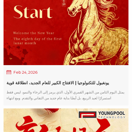
عام 2026، يونغبول تكنولوجيا سنواصل تقديم المزيد من الخبرة الفنية الاحترافية،
وأداء المعدات الأكثر موثوقية، ودعم الخدمة الأكثر استجابة. — العمل بتناغم معكم
لخلق مستقبل مربح للجميع. أتمنى لكم عيد الفوانيس سعيداً، وسعادة عائلية، ونجاحاً
كاملاً في جميع مساعيكم.
Feb 24, 2026
يونغبول للتكنولوجيا | الافتتاح الكبير للعام الجديد، انطلاقة قوية
يمثل اليوم الثامن من الشهر القمري الأول، الذي يرمز إلى الرخاء والنمو، ليس فقط
استمرارًا لعيد الربيع، بل أيضًا بداية عام جديد من التفاني والتقدم. ومع انتهاء
الاحتفالات، يختتم الجميع احتفالاتهم. يونغبول تكنولوجيا استأنف الفريق العمل على
الفور، بكامل طاقته وجاهزيته للشروع في رحلة جديدة. نتقدم بجزيل الشكر لجميع
عملائنا وشركائنا على ثقتكم ودعمكم خلال العام الماضي. وفي العام المقبل،
سنواصل التمسك بفلسفتنا التصميمية المتمثلة في " سهولة الاستخدام والموثوقية
والذكاء " توفير معدات عالية الأداء إلى تقنية التجميع السطحي (SMT) في هذا