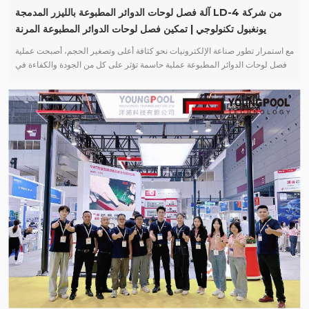
آلة فصل لوحات الدوائر المطبوعة بالليزر المدمجة LD-4 من شركة
يونغبول تكنولوجي | تمكين فصل لوحات الدوائر المطبوعة المرنة
لخطوط إنتاج SMT
مع استمرار تطور صناعة الإلكترونيات نحو كثافة أعلى وتصغير الحجم، أصبحت عملية
فصل لوحات الدوائر المطبوعة عملية حاسمة تؤثر على كل من الجودة والكفاءة في
إنتاج تقنية التجميع السطحي (SMT) تتجه تصميمات لوحات الدوائر المطبوعة (PCB)
نحو مزيد من الرقة والخفة، لا سيما في الإلكترونيات الاستهلاكية والاتصالات
والتطبيقات عالية الموثوقية، مع تزايد استخدام لوحات بسماكة أقل من 0.8 مم.
ويفرض هذا التوجه متطلبات أعلى على دقة التحكم وإدارة الإجهاد واتساق العمليات
أثناء فصل اللوحات، مما يدفع التكنولوجيا نحو حلول معالجة أكثر تطوراً. قيود أساليب
فصل اللوحات التقليدية من منظور تطبيقات صناعة تكنولوجيا التجميع السطحي
الحالية، لا يزال فصل لوحات التوجيه الميكانيكي شائع الاستخدام في السوق. ويرتبط
هذا ارتباطًا وثيقًا بـ لوحة الدوائر المطبوعة الخصائص الهيكلية: بالنسبة لعدد كبير من
اللوحات القياسية التي يزيد سمكها عن 1 مم، يظل فصل اللوحات باستخدام جهاز
التوجيه خيارًا مفضلًا من حيث نضج العملية، وتكلفة التصنيع، وسهولة التطبيق، كما أنه
أكثر قبولًا في خطوط الإنتاج الحالية. مع ذلك، ومع استمرار توجه لوحات الدوائر
المطبوعة نحو تصميمات أرق وأخف وزنًا وأعلى كثافة، تتضح بشكل متزايد محدودية
فصل اللوحات باستخدام جهاز التوجيه القائم على التلامس الميكانيكي. ويبرز الإجهاد
الميكانيكي الناتج أثناء فصل اللوحات، وتلوث الغبار، واختلافات اتساق الحواف الناتجة
عن تآكل الأدوات، كعوامل محتملة تؤثر على إنتاجية خطوط التجميع السطحي (SMT)
وموثوقيتها على المدى الطويل. حلول يونغبول تكنولوجي المرنة لإزالة الألواح في
ضوء هذه العملية، تكنولوجيا يونغبول قام بتطويرها بشكل مستقل آلة فصل لوحات