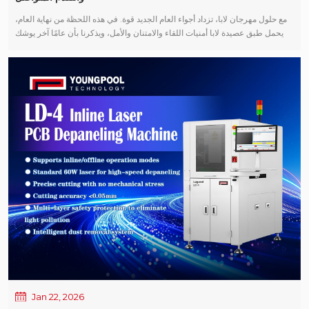
مع حلول مهرجان لابا، تزداد أجواء العام الجديد قوة. في هذه اللحظة من نهاية العام،
يحمل طبق عصيدة لابا أمنيات اللقاء والامتنان والأمل، ويذكرنا بأن عامًا آخر يوشك
على الانتهاء. على مدار العام الماضي، تكنولوجيا يونغبول لقد تشرفنا بالمضي قدماً
جنباً إلى جنب مع عملائنا وشركائنا. في سعينا المستمر نحو الذكاء معدات SMT لقد
كانت الحلول والثقة والدعم بمثابة قوة دافعة حيوية لتقدمنا. بمناسبة مهرجان لابا،
تكنولوجيا يونغبول نتقدم بأحر التهاني بمناسبة الأعياد لجميع عملائنا وأصدقائنا الذين
دعمونا على مر السنين: أتمنى أن يكون كل شيء كاملاً ومتناغماً، وأن تسير جميع
المساعي بسلاسة؛ أتمنى أن يظل إنتاجكم مستقراً وفعالاً، وأن يتقدم عملكم بثبات؛
نتمنى أن يحمل العام القادم تعاوناً أوثق ونجاحاً متبادلاً أكثر استدامة. تتمنى لكم
شركة يونغبول للتكنولوجيا عيد لابا سعيداً، والسلام والفرح، والدفء الدائم.
Jan 22, 2026