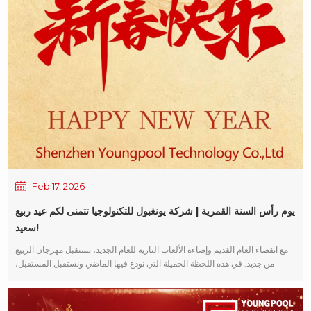
القطاع، هدفنا هو مساعدة العملاء على تقليل تكاليف إدخال المعدات والتشغيل مع
تحسين معدلات الإنتاج وكفاءة الإنتاج الإجمالية بشكل فعال. إن بدء العمل ليس مجرد
إجراء شكلي — إنه التزام: الالتزام بالجودة، الالتزام بالتسليم في الموعد المحدد،
والالتزام بقيمة الشراكة طويلة الأمد. في عام 2026، يونغبول تكنولوجيا يقف على
أهبة الاستعداد. نتطلع إلى العمل جنباً إلى جنب مع كل شريك، والتقدم بثبات وتحقيق
نمو مستدام في العام المقبل.
Feb 17, 2026
يوم رأس السنة القمرية | شركة يونغبول للتكنولوجيا تتمنى لكم عيد ربيع
سعيد!
مع انقضاء العام القديم وإضاءة الألعاب النارية للعام الجديد، نستقبل مهرجان الربيع
من جديد. في هذه اللحظة الجميلة التي نودع فيها الماضي ونستقبل المستقبل،
تكنولوجيا يونغبول يتقدم بأحر التهاني والتبريكات بمناسبة العام الجديد للجميع! أتمنى
لكم عاماً جديداً سعيداً: الحيوية والروحانية، والصحة والوئام لك ولعائلتك؛ أتمنى لكم
التوفيق والنجاح في جميع مساعيكم، وأن تسير الأمور بسلاسة! أتمنى أن يكون عام