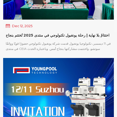
بداية مسار إنتاج تقنية التجميع السطحي (SMT)، وتؤثر جودته بشكل مباشر على دقة
اقتراب عيد الميلاد ورأس السنة الجديدة، نود أن نعلن عن ترتيبات عطلة رأس السنة
استخدام المواد في مراحل الإنتاج اللاحقة. من خلال إدخال معدات التقسيم الآلي،
الجديدة على النحو التالي: - 1 يناير 2026 (الخميس): عطلة ليوم واحد؛ 4 يناير 2026
يمكن تحويل العملية اليدوية التقليدية التي تعتمد على ...
(الأحد) يبقى يوم عطلة عادي. - 2-3 يناير 2026: أيام العمل العادية. نشكركم على
ثقتكم ودعمكم. نسأل الله أن يديم علينا دفء عيد الميلاد وأمل العام الجديد. أتمنى
لكم عيد ميلاد مجيد وبداية موفقة للعام الجديد.
Dec 12, 2025
اختتامٌ بلا نهاية | رحلة يونغبول تكنولوجي في منتدى 2025 تُختتم بنجاح
في 11 ديسمبر، تكنولوجيا يونغبول قدمت شركة يونغبول تكنولوجي حضورًا قويًا وواثقًا
في منتدى CEIA سوتشو، واختتمت مشاركتها بنجاح أمس. وباعتباره الحدث
الصناعي الأخير لعام 2025، واصل منتدى سوتشو استقطاب اهتمام كبير، مع تدفق
مستمر من الزوار الذين شاركوا في المشاورات والمناقشات. وإلى جانب عرض
أحدث التوجهات التكنولوجية، قدم المنتدى تفاعلات عالية الجودة وتبادلًا تقنيًا معمقًا،
مما شكل ختامًا مميزًا لجدول فعاليات يونغبول تكنولوجي السنوي. بالنظر إلى الوراء
حتى عام 2025، ساهمت شركة يونغبول للتكنولوجيا باستمرار برؤى مهنية وحلول
مبتكرة عبر العديد من المنتديات والمعارض، مع التركيز على تعزيز الكفاءة وتحسين
الجودة والتحديثات الذكية في المجالات الرئيسية. إنتاج تقنية التجميع السطحي
(SMT) العمليات. وباعتباره المحطة الختامية لهذا العام، عزز منتدى سوتشو سمعة
شركة يونغبول تكنولوجي المهنية بين نظرائها وشركائها في الصناعة، وأظهر التزام
الشركة الدائم بـ "التكنولوجيا عبر الإنترنت، والقيمة عبر الإنترنت، والخدمة عبر
الإنترنت". منذ تأسيسها عام 2005، ظلت شركة يونغبول للتكنولوجيا متجذرة بعمق
في صناعة تكنولوجيا التجميع السطحي بفضل عشرين عامًا من التراكم التقني
والخبرة العملية، واصلت الشركة قيادة التطور الذكي لمعدات التصنيع الإلكتروني.