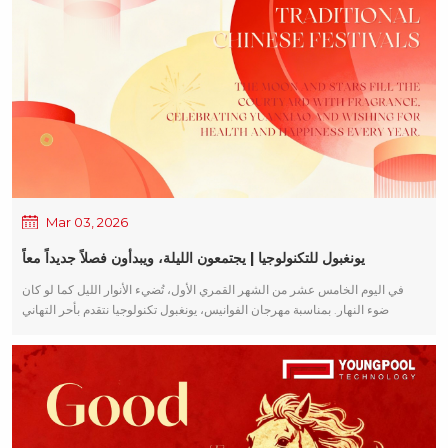
Mar 03, 2026
يونغبول للتكنولوجيا | يجتمعون الليلة، ويبدأون فصلاً جديداً معاً
في اليوم الخامس عشر من الشهر القمري الأول، تُضيء الأنوار الليل كما لو كان
ضوء النهار. بمناسبة مهرجان الفوانيس، يونغبول تكنولوجيا نتقدم بأحر التهاني
وأطيب التمنيات بمناسبة الأعياد لجميع عملائنا الذين وثقوا بنا ودعمونا باستمرار.
يرمز مهرجان الفوانيس إلى لمّ الشمل وتحقيق الأمنيات. في العام المقبل، قد: لك
تقنية التجميع السطحي (SMT) تعمل خطوط الإنتاج بكفاءة واستقرار عاليتين، مما
يؤدي إلى تدفق مستمر من الطلبات! تتقدم مشاريعكم بسلاسة، وتتعمق الشراكات
باستمرار! يتألق عملك بشكل رائع مثل الفوانيس الاحتفالية، محققاً نمواً ثابتاً
ومستداماً! انطلاقاً من تطلعاتنا الأصلية والتزامنا بالجودة القائمة على الحرفية، في