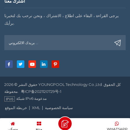
اشترك معنا
يرجى القراءة ، البقاء على اطلاع ، الاشتراك ، ونحن نرحب بك لتخبرنا
برأيك.
حقوق النشر © 2026 YOUNGPOOL Technology Co.,Ltd. كل الحقوق
粤ICP备2021120729号-1
محفوظة.
شبكة IPv6 مدعومة
|
|
سياسة الخصوصية
XML
خريطة الموقع
WHATSAPP
منتج
مسكن