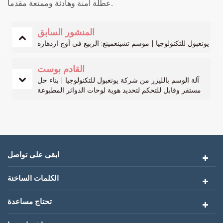
عطلة آمنة وهادئة وممتعة مقدماً.
المنشور السابق
يونغبول للتكنولوجيا | موسم تشينغمينغ: الربيع في أوج ازدهاره
القادم بوست
آلة الوسم بالليزر من شركة يونغبول للتكنولوجيا | بناء حل
مستقر وقابل للتحكم لتحديد هوية لوحات الدوائر المطبوعة
ابقى على تواصل
الكلمات الساخنة
تحتاج مساعدة