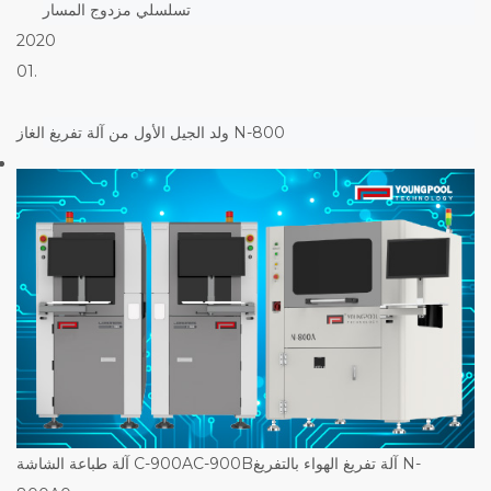
تسلسلي مزدوج المسار
2020
01.
ولد الجيل الأول من آلة تفريغ الغاز N-800
آلة طباعة الشاشة C-900AC-900Bآلة تفريغ الهواء بالتفريغ N-