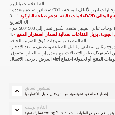
آلة العلامات بالليزر
 الأخضر ، وخيارات ليزر الألياف المتاحة
ة الباركود 1D/2D لتتبع التتبع المثالي
3.
آلة التفريغ
وحات ثنائي الفينيل متعدد الكلور تصل إلى 500*500 مم
 الجودة: يزيل الفقاعات بفعالية لضمان استقرار المنتج
4.
آلة التنظيف بالموجات فوق الصوتية الجافة
دمج: مثالي لتنظيف ما قبل الطباعة وتنظيف ما بعد الادخار
 من الاستهلاك ، غير الاتصالات مع معدل إزالة الغبار المتفوق
المنشور السابق
إشعار عطلة عيد تشينغمينغ من شركة يونغبول للتكنولوجيا
القادم بوست
 Apex