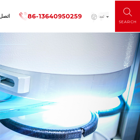
86-13640950259
اتصل
لغة