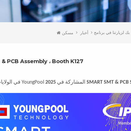
أخبار
مسكن
رسالة دعوة | مرحبًا بك لزيارتنا في برنامج bly ، Booth K127
2025 SMART SMT & PC
بعد معرضنا الناجح في معرض Apex في الولايات المتحدة ، يسر تقنية YoungPool المشاركة في