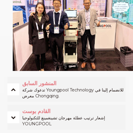
المنشور السابق
تدعوك شركة Youngpool Technology للانضمام إلينا في
معرض Chongqing.
القادم بوست
إشعار ترتيب عطلة مهرجان تشينغمينغ للتكنولوجيا
YOUNGPOOL