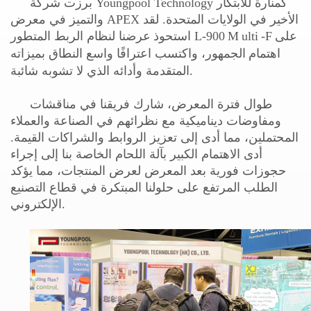
برزت شركة Youngpool Technology كمنارة للابتكار
والتميز في معرض APEX الأخير في الولايات المتحدة. لقد
على
-F
ulti
M
عرضنا لنظام الربط المتطور L-900
استحوذ
اهتمام
الجمهور، واكتسب اعترافًا واسع النطاق بميزاته
المتقدمة وأدائه الذي لا تشوبه شائبة.
طوال فترة المعرض، شارك فريقنا في مناقشات
ومفاوضات ديناميكية مع نظرائهم في الصناعة والعملاء
المحتملين، مما أدى إلى تعزيز الروابط والشراكات القيمة.
أدى الاهتمام الكبير بآلة اللحام الخاصة بنا إلى إجراء
حجوزات فورية بعد المعرض لعرض المنتجات، مما يؤكد
الطلب المرتفع على حلولنا المبتكرة في قطاع التصنيع
الإلكتروني.