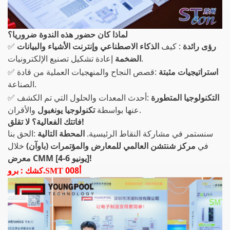
لماذا كان حضور هذه الندوة ضروريا؟
رؤى رائدة
: كيف
الذكاء الاصطناعي وإنترنت الأشياء والبيانات
✅
إعادة تشكيل تصنيع الإلكترونيات.
الضخمة
استراتيجيات مثبتة
:قصص النجاح والمنهجيات العملية من قادة
✅
الصناعة.
التكنولوجيا المتطورة
:أحدث المعدات والحلول التي تم الكشف
✅
والأقران.
عنها بواسطة
تكنولوجيا يونغبول
فاتتك الفعالية؟ لا تقلق!
سنستمر في مشاركة النقاط الرئيسية.
المحطة التالية
:الحق بنا
في
مركز شنتشن العالمي للمعارض والمؤتمرات (باوآن)
خلال
معرض CMM [4-6 يونيو]!
أ008
كشك
:
برو.SMT