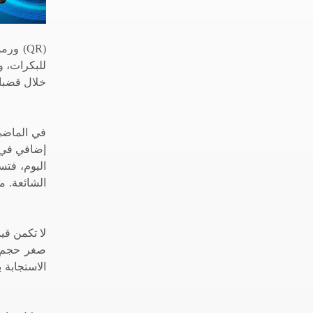
للبكرات، و
خلال قضبان
في الماضي
إضافي في ا
اليوم، فت
الشائعة. م
لا تكمن قي
الاستجابة 