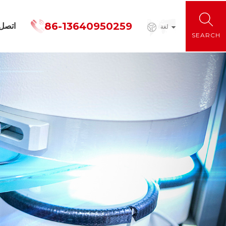
86-13640950259
اتصل
لغة