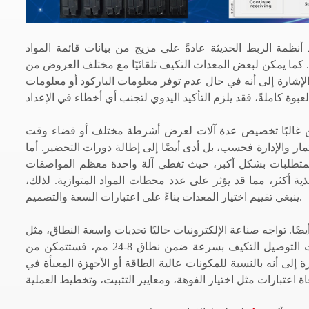
لحديثة عادةً على مزيج من بيانات قائمة المواد (BOM)، ورموز الباركود/رموز الاستجابة السريعة (QR)
. كما يمكن لبعض المعدات التكيف تلقائيًا مع مختلف العروض من
الإشارة إلى أنه في حال عدم توفر معلومات الباركود أو معلومات
ين غالبًا تخصيص عدة آلات لعرض أشرطة مختلف أو قضاء وقت
مار والإدارة فحسب، بل أدى أيضًا إلى إطالة دورات التحضير. أما
المتطلبات بشكل أكبر، حيث تغطي آلة واحدة معظم المواصفات
ة أكثر، مما قد يؤثر على عدد محطات المواد المتوازية. لذلك،
ينبغي تقييم اختيار المعدات بناءً على اعتبارات السعة والتصميم.
ضًا. تواجه صناعة الإلكترونيات حاليًا تحديات واسعة النطاق، مثل
صغر حجم الدفعات، وكثرة التنوع، وتكرار عمليات التغيير. إذا استطاعت معدات التوصيل التكيف بسرعة ضمن نطاق 8-24 مم، فستتمكن من
إلى أنه بالنسبة للمكونات عالية الطاقة أو الأجهزة المعبأة في