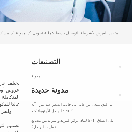
/
/
التوافق متعدد العرض لأشرطة التوصيل يبسط عملية تحويل SMT
مدونة
مسكن
التصنيفات
مدونة
مدونة جديدة
غالبًا للمك
ما الذي ينبغي مراعاته إلى جانب السعر عند شراء آلة
الوصل الأوتوماتيكية SMT؟
وليس على أنواع مكونات محددة. تُعد كيفية مراعاة هذه المواصفات المختلفة أثناء عملية التوصيل أمرًا أساسيًا لضمان كفاءة تشغيل خط الإنتاج.
لماذا تركز المزيد والمزيد من مصانع SMT على اتساق
تصميم الت
عمليات الوصل؟