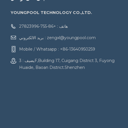
YOUNGPOOL TECHNOLOGY CO.,LTD.
هاتف :
+86-755-27823996
zengxl@youngpool.com
بريد الالكتروني :
Mobile / Whatsapp :
+86-13640950259
يضيف : 3F,Building 17, Cuigang District 3, Fuyong
Huaide, Baoan District.Shenzhen