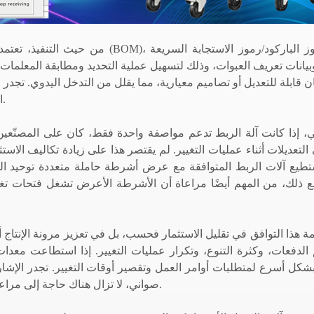
من حيث التنفيذ، تعتمد أنظمة الربط ا
بيانات تعريف العبوات، وذلك لتسهيل عملية التحديد ومطابقة المعلمات
 قابلة للتعديل أو تصاميم معيارية، مما يقلل من التدخل اليدوي. تجدر 
العبوة كاملةً، فقد يلزم التأكيد اليدوي لتجنب أي أخطاء في الإعداد.
، إذا كانت آلة الربط تدعم مواصفة واحدة فقط، كان على المصنّع
لتعديلات أثناء عمليات التغيير. لم يقتصر هذا على زيادة تكاليف الاستث
ستطيع آلات الربط المتوافقة مع عرض أشرطة حاملة متعددة توحيد 
ع ذلك، من المهم أيضًا مراعاة أن الأشرطة الأعرض تشغل فتحات تغذي
مة هذا التوافق في تقليل الاستثمار فحسب، بل في تعزيز مرونة الإنتاج أي
بشكل أسرع لمتطلبات أوامر العمل وتقصير أوقات التغيير. تجدر الإشارة 
صواني، لا تزال هناك حاجة إلى مراعاة اعتبارات مثل اختيار الفوهة، ومعايير التثبيت، وتخطيط العملية.