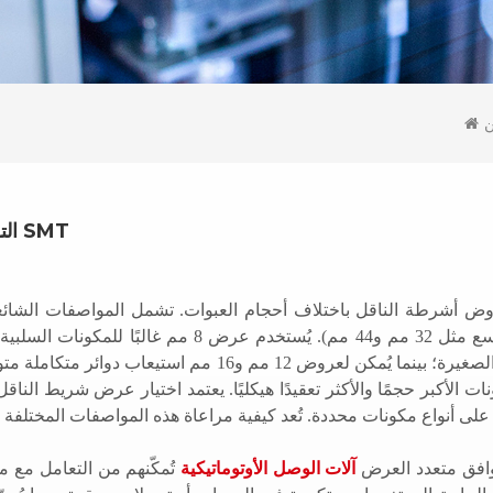
التوافق متعدد العرض لأشرطة التوصيل يبسط عملية تحويل SMT
عروض أوسع مثل 32 مم و44 مم). يُستخدم عر
ونات الأكبر حجمًا والأكثر تعقيدًا هيكليًا. يعتمد اختيار عرض شريط ال
وافق متعدد العرض
آلات الوصل الأوتوماتيكية