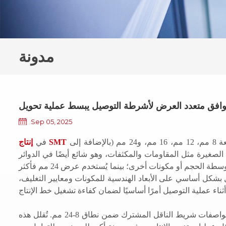
مدونة
Sep 05, 2025
تختلف عروض أشرطة الناقل باختلاف أحجام العبوات. تشمل المواصفات الشائعة 8 مم، 12 مم، 16 مم، و24 مم (بالإضافة إلى
إنتاج SMT
في
ض 8 مم غالبًا للمكونات السلبية الصغيرة مثل المقاومات والمكثفات، وهو شائع أيضًا في الدوائر
المتكاملة الصغيرة؛ بينما يُمكن لعروض 12 مم و16 مم استيعاب دوائر متكاملة متوسطة الحجم أو مكونات أخرى؛ بينما يُستخدم عرض 24 مم فأكثر
ناقل بشكل أساسي على الأبعاد الهندسية للمكونات ومعايير التغليف،
تُمكّنهم من التعامل مع مواصفات شريط الناقل المشترك ضمن نطاق 8-24 مم. تُقلل هذه