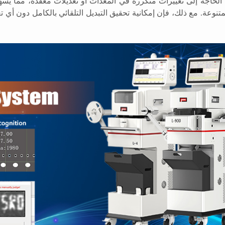
الحاجة إلى تغييرات متكررة في المعدات أو تعديلات معقدة، مما يُسهّ
متنوعة. مع ذلك، فإن إمكانية تحقيق التبديل التلقائي بالكامل دون أي 