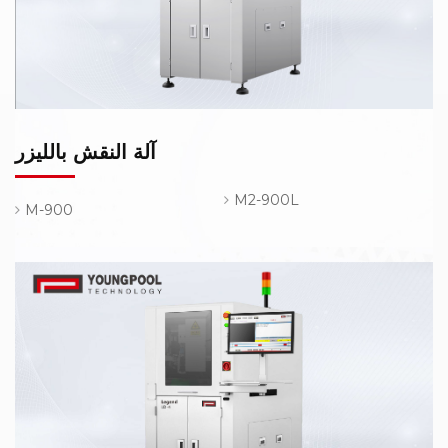
آلة النقش بالليزر
M2-900L
M-900